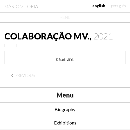
MÁRIO VITÓRIA
english
português
MENU
COLABORAÇÃO MV.,
2021
© Mário Vitória
PREVIOUS
Menu
Biography
Exhibitions