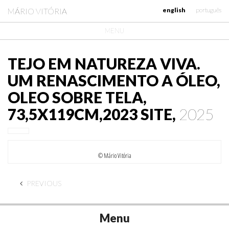
MÁRIO VITÓRIA
english
português
MENU
TEJO EM NATUREZA VIVA.
UM RENASCIMENTO A ÓLEO,
OLEO SOBRE TELA,
73,5X119CM,2023 SITE,
2025
© Mário Vitória
PREVIOUS
Menu