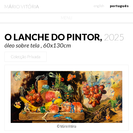
MÁRIO VITÓRIA
english
português
MENU
O LANCHE DO PINTOR,
2025
óleo sobre tela , 60x130cm
Colecção Privada
© Mário Vitória