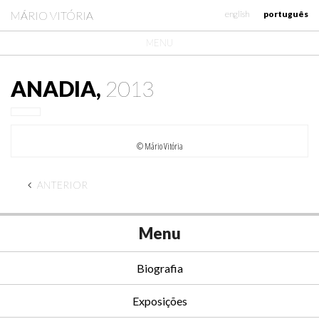
MÁRIO VITÓRIA
english
português
MENU
ANADIA,
2013
© Mário Vitória
ANTERIOR
Menu
Biografia
Exposições