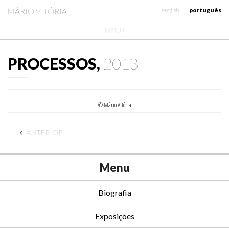
MÁRIO VITÓRIA
english
português
MENU
PROCESSOS,
2013
© Mário Vitória
ANTERIOR
Menu
Biografia
Exposições