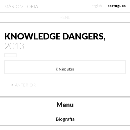
MÁRIO VITÓRIA
english
português
MENU
KNOWLEDGE DANGERS,
2013
© Mário Vitória
ANTERIOR
Menu
Biografia