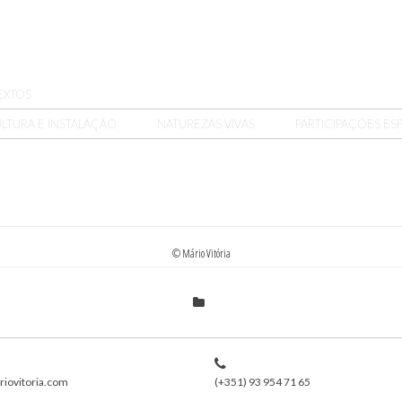
EXTOS
LTURA E INSTALAÇÃO
NATUREZAS VIVAS
PARTICIPAÇÕES ESP
© Mário Vitória
iovitoria.com
(+351) 93 954 71 65