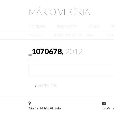
MÁRIO VITÓRIA
BIOGRAFIA
EXPOSIÇÕES
OBRAS
T
COSMO
DESENHOS INTENCIONAIS
ESCU
_1070678,
2012
ANTERIOR
Atelier Mário Vitória
info@mar